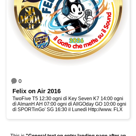
0
Felix on Air 2016
TwoFive T5 12:30 ogni dì Key Seven K7 14:00 ogni
dì AlmanH AH 07:00 ogni dì AllGOday GO 10:00 ogni
dì SPORTinGo' SG 16:30 il Lunedì Http://www. FLX
This is
"General text on entry landing page after an