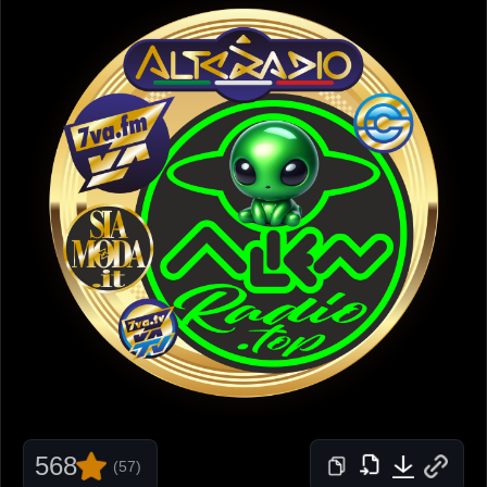
568
(57)