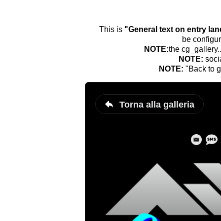
This is
"General text on entry la
be configur
NOTE:
the cg_gallery.
NOTE:
soci
NOTE:
"Back to g
Torna alla galleria