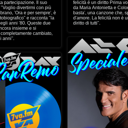
felicità é un diritto Prima volta al Festival per la coppia formata
ù
da Maria Antonietta e Colom
basta', una canzone che, spiegano, "non è una canzone
d'amore. La felicità non è una gara, non è un premio: è un
diritto di tutti".
ncora insieme e si
 completamente cambiato,
 anni''.