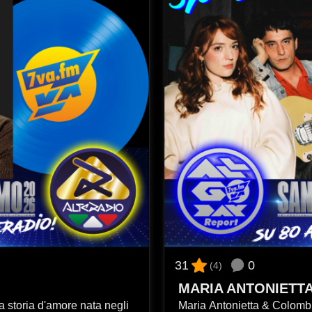
0
31
(4)
Maria Antonietta & Colombre cantano "La felicità e basta