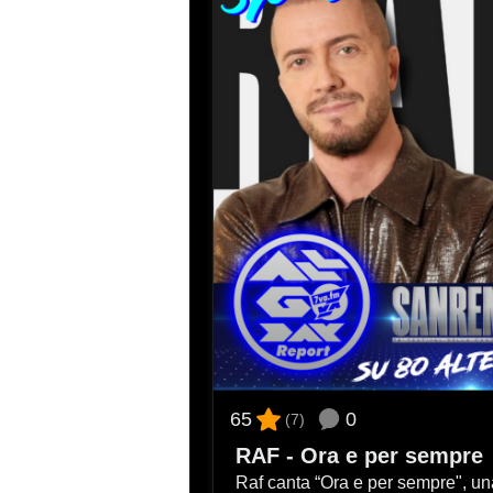
0
65
(7)
RAF - Ora e per sempre
Raf canta “Ora e per sempre", una storia d'amore nata negli