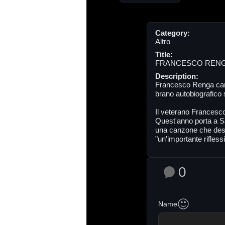
Category:
Altro
Title:
FRANCESCO RENGA -
Description:
Francesco Renga cant
brano autobiografico s
Il veterano Francesc
Quest'anno porta a Sa
una canzone che de
"un'importante rifless
0
Name