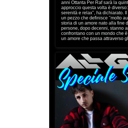
anni Ottanta Per Raf sarà la quinta partecipazione. Il suo
approccio questa volta è diverso: "Voglio divertirmi con pi
serenità e relax", ha dichiarato. Il brano, 'Ora e per sempre', è
un pezzo che definisce "molto autobiografico" e racconta "la
storia di un amore nato alla fine degli anni '80. Queste due
persone, dopo decenni, stanno a
confrontano con un mondo che è
un amore che passa attraverso gli