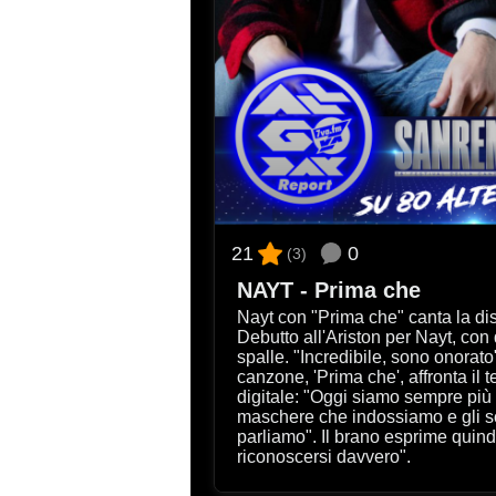
0
21
(3)
NAYT - Prima che
Nayt con "Prima che" canta la dis
Debutto all'Ariston per Nayt, con due dischi di platino alle
spalle. "Incredibile, sono onorato
canzone, 'Prima che', affronta il 
digitale: "Oggi siamo sempre più distanti nonostante il web, le
maschere che indossiamo e gli sc
parliamo". Il brano esprime quindi 
riconoscersi davvero".