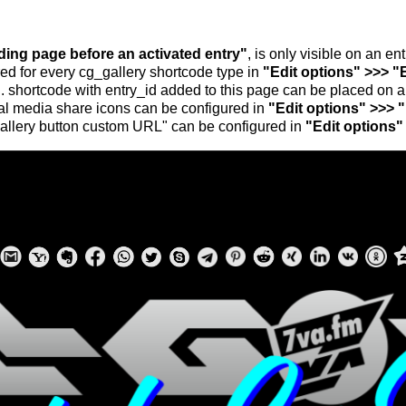
nding page before an activated entry"
, is only visible on an e
ed for every cg_gallery shortcode type in
"Edit options" >>> "
.. shortcode with entry_id added to this page can be placed on 
al media share icons can be configured in
"Edit options" >>> 
allery button custom URL" can be configured in
"Edit options"