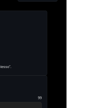
stesso".
99