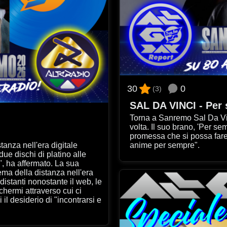
0
30
(3)
SAL DA VINCI - Per 
Torna a Sanremo Sal Da Vinci, 17 anni dopo la s
volta. Il suo brano, 'Per sempre sì', "celebra la più grande
promessa che si possa fare nella vita: il sì che unisce due
tanza nell'era digitale
anime per sempre".
", ha affermato. La sua
tema della distanza nell'era
hermi attraverso cui ci
il desiderio di "incontrarsi e