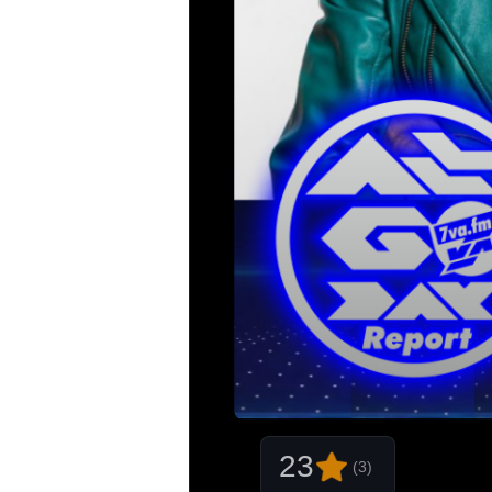
23
(3)