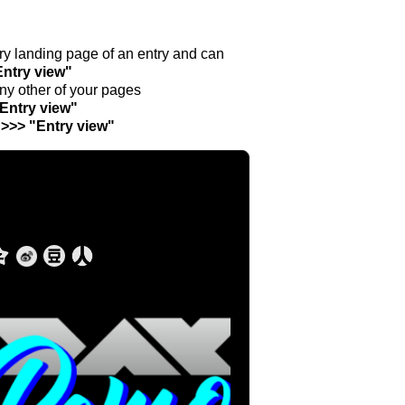
ntry landing page of an entry and can
Entry view"
any other of your pages
"Entry view"
 >>> "Entry view"