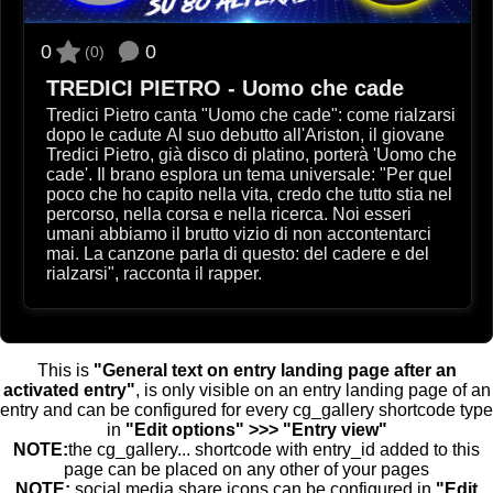
0
0
(0)
TREDICI PIETRO - Uomo che cade
Tredici Pietro canta "Uomo che cade": come rialzarsi
dopo le cadute Al suo debutto all'Ariston, il giovane
Tredici Pietro, già disco di platino, porterà 'Uomo che
cade'. Il brano esplora un tema universale: "Per quel
poco che ho capito nella vita, credo che tutto stia nel
percorso, nella corsa e nella ricerca. Noi esseri
umani abbiamo il brutto vizio di non accontentarci
mai. La canzone parla di questo: del cadere e del
rialzarsi", racconta il rapper.
This is
"General text on entry landing page after an
activated entry"
, is only visible on an entry landing page of an
entry and can be configured for every cg_gallery shortcode type
in
"Edit options" >>> "Entry view"
NOTE:
the cg_gallery... shortcode with entry_id added to this
page can be placed on any other of your pages
NOTE:
social media share icons can be configured in
"Edit