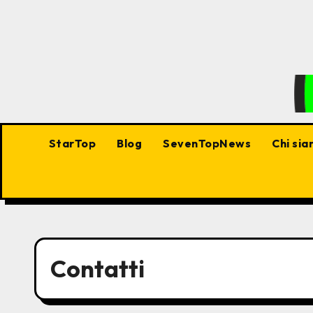
StarTop
Blog
SevenTopNews
Chi si
Contatti