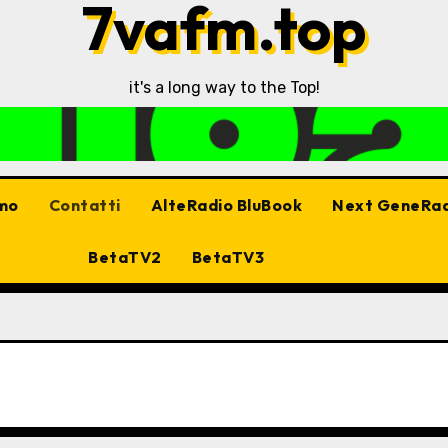
7vafm.top
it's a long way to the Top!
amo
Contatti
AlteRadio BluBook
Next GeneRa
BetaTV2
BetaTV3