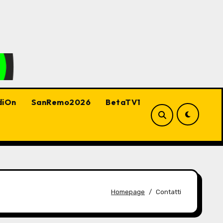
diOn
SanRemo2026
BetaTV1
Homepage
Contatti